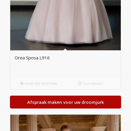
Orea Sposa L916
MAAK EEN AFSPRAAK
Toon Details
Afspraak maken voor uw droomjurk