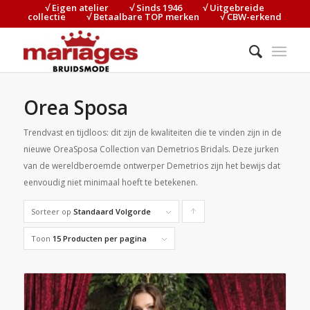
√ Eigen atelier⠀⠀⠀√ Sinds 1946⠀⠀⠀√ Uitgebreide
collectie⠀⠀⠀√ Betaalbare TOP merken⠀⠀⠀√ CBW-erkend
Orea Sposa
Trendvast en tijdloos: dit zijn de kwaliteiten die te vinden zijn in de
nieuwe OreaSposa Collection van Demetrios Bridals. Deze jurken
van de wereldberoemde ontwerper Demetrios zijn het bewijs dat
eenvoudig niet minimaal hoeft te betekenen.
Sorteer op
Standaard Volgorde
Producten
oplopend
Toon
15 Producten per pagina
sorteren