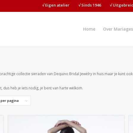
√ Eigen atelier⠀⠀⠀√ Sinds 1946⠀⠀⠀√ Uitgebre
Home
Over Mariages
achtige collectie sieraden van Dequino Bridal Jewelry in huis maar je kunt ook
et, dus heb je iets nodig, je bent van harte welkom.
 per pagina