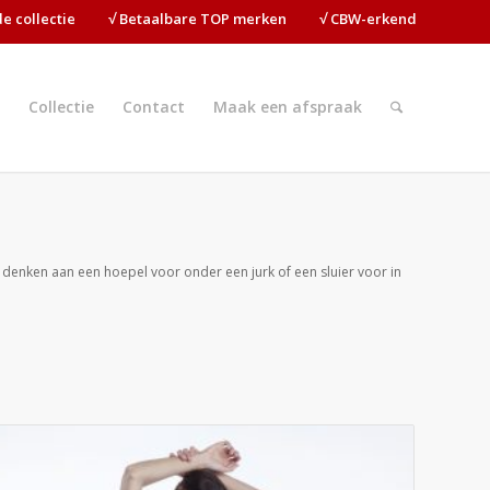
ide collectie⠀⠀⠀√ Betaalbare TOP merken⠀⠀⠀√ CBW-erkend
Collectie
Contact
Maak een afspraak
 denken aan een hoepel voor onder een jurk of een sluier voor in