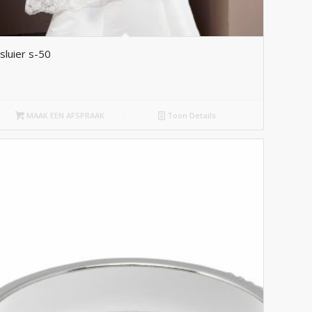
sluier s-50
MAAK EEN AFSPRAAK
Toon Details