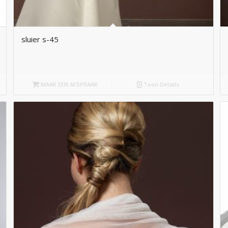
sluier s-45
MAAK EEN AFSPRAAK
Toon Details