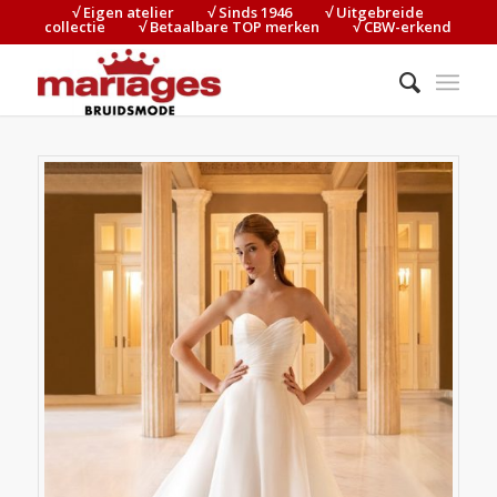
√ Eigen atelier⠀⠀⠀√ Sinds 1946⠀⠀⠀√ Uitgebreide
collectie⠀⠀⠀√ Betaalbare TOP merken⠀⠀⠀√ CBW-erkend