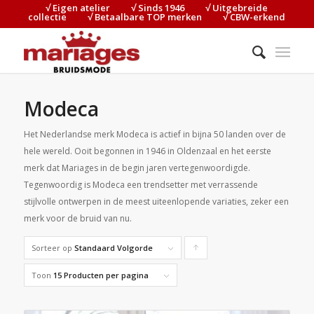
√ Eigen atelier⠀⠀⠀√ Sinds 1946⠀⠀⠀√ Uitgebreide
collectie⠀⠀⠀√ Betaalbare TOP merken⠀⠀⠀√ CBW-erkend
Modeca
Het Nederlandse merk Modeca is actief in bijna 50 landen over de
hele wereld. Ooit begonnen in 1946 in Oldenzaal en het eerste
merk dat Mariages in de begin jaren vertegenwoordigde.
Tegenwoordig is Modeca een trendsetter met verrassende
stijlvolle ontwerpen in de meest uiteenlopende variaties, zeker een
merk voor de bruid van nu.
Sorteer op
Standaard Volgorde
Producten
oplopend
Toon
15 Producten per pagina
sorteren