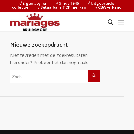
√ Eigen atelier⠀⠀⠀√ Sinds 1946⠀⠀⠀√ Uitgebreide
collectie⠀⠀⠀√ Betaalbare TOP merken⠀⠀⠀√ CBW-erkend
Nieuwe zoekopdracht
Niet tevreden met de zoekresultaten
hieronder? Probeer het dan nogmaals: