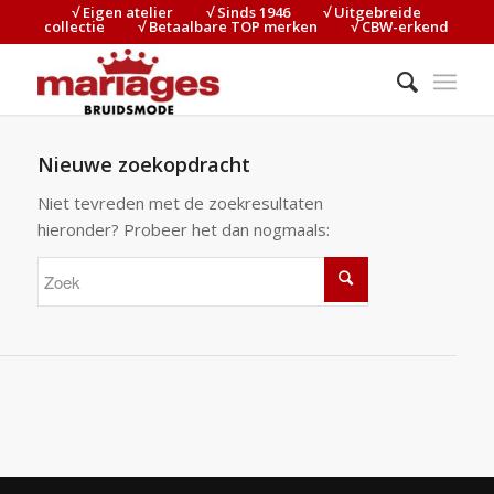
√ Eigen atelier⠀⠀⠀√ Sinds 1946⠀⠀⠀√ Uitgebreide
collectie⠀⠀⠀√ Betaalbare TOP merken⠀⠀⠀√ CBW-erkend
Nieuwe zoekopdracht
Niet tevreden met de zoekresultaten
hieronder? Probeer het dan nogmaals: