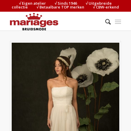
√ Eigen atelier⠀⠀⠀√ Sinds 1946⠀⠀⠀√ Uitgebreide
collectie⠀⠀⠀√ Betaalbare TOP merken⠀⠀⠀√ CBW-erkend