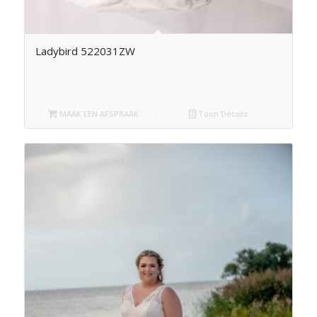
Ladybird 522031ZW
MAAK EEN AFSPRAAK
Toon Details