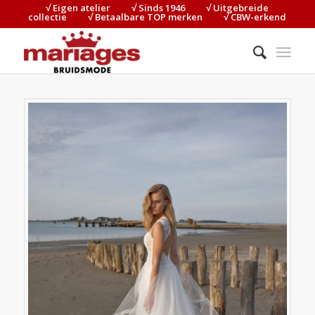
√ Eigen atelier⠀⠀⠀√ Sinds 1946⠀⠀⠀√ Uitgebreide
collectie⠀⠀⠀√ Betaalbare TOP merken⠀⠀⠀√ CBW-erkend