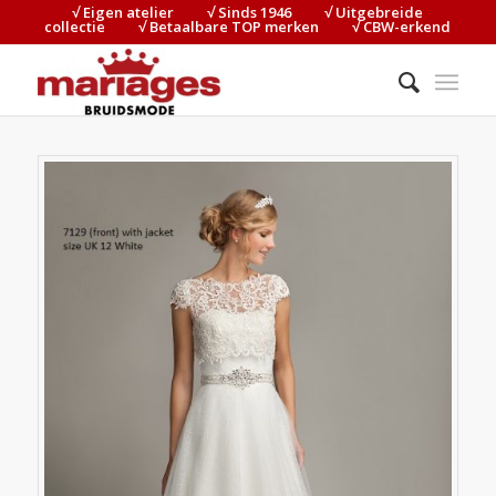
√ Eigen atelier⠀⠀⠀√ Sinds 1946⠀⠀⠀√ Uitgebreide
collectie⠀⠀⠀√ Betaalbare TOP merken⠀⠀⠀√ CBW-erkend