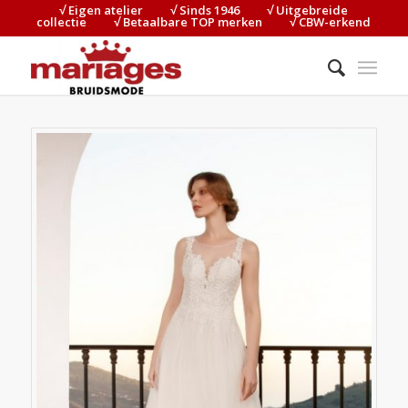
√ Eigen atelier⠀⠀⠀√ Sinds 1946⠀⠀⠀√ Uitgebreide
collectie⠀⠀⠀√ Betaalbare TOP merken⠀⠀⠀√ CBW-erkend