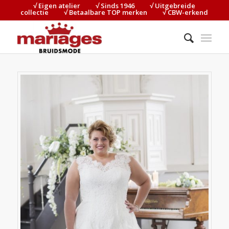
√ Eigen atelier⠀⠀⠀√ Sinds 1946⠀⠀⠀√ Uitgebreide
collectie⠀⠀⠀√ Betaalbare TOP merken⠀⠀⠀√ CBW-erkend