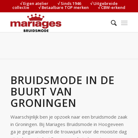
√ Eigen atelier⠀⠀⠀√ Sinds 1946⠀⠀⠀√ Uitgebreide
collectie⠀⠀⠀√ Betaalbare TOP merken⠀⠀⠀√ CBW-erkend
BRUIDSMODE IN DE
BUURT VAN
GRONINGEN
Waarschijnlijk ben je opzoek naar een bruidsmode zaak
in Groningen. Bij Mariages Bruidsmode in Hoogeveen
ga je gegarandeerd de trouwjurk voor de mooiste dag