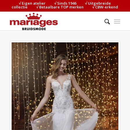
√ Eigen atelier⠀⠀⠀√ Sinds 1946⠀⠀⠀√ Uitgebreide
collectie⠀⠀⠀√ Betaalbare TOP merken⠀⠀⠀√ CBW-erkend