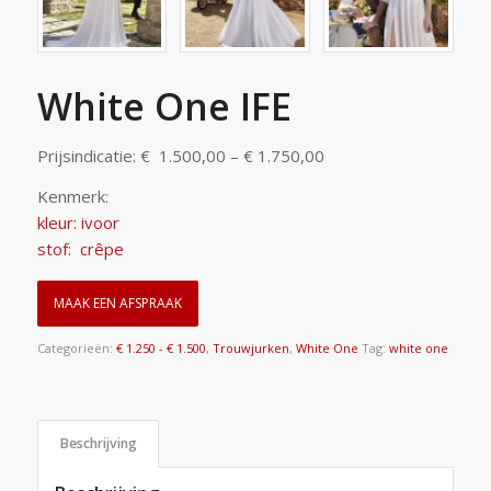
White One IFE
Prijsindicatie: € 1.500,00 – € 1.750,00
Kenmerk:
kleur: ivoor
stof: crêpe
MAAK EEN AFSPRAAK
Categorieën:
€ 1.250 - € 1.500
,
Trouwjurken
,
White One
Tag:
white one
Beschrijving