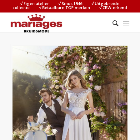
√ Eigen atelier⠀⠀⠀√ Sinds 1946⠀⠀⠀√ Uitgebreide
collectie⠀⠀⠀√ Betaalbare TOP merken⠀⠀⠀√ CBW-erkend