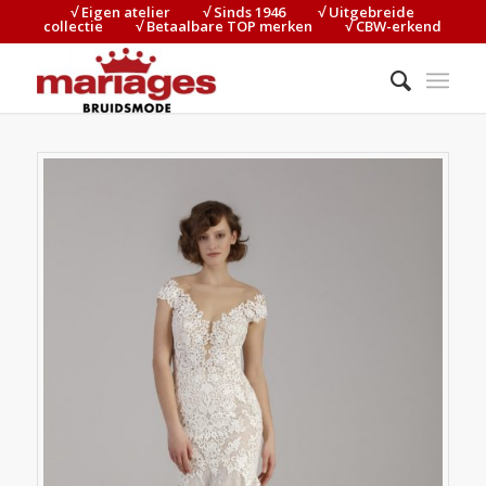
√ Eigen atelier⠀⠀⠀√ Sinds 1946⠀⠀⠀√ Uitgebreide
collectie⠀⠀⠀√ Betaalbare TOP merken⠀⠀⠀√ CBW-erkend