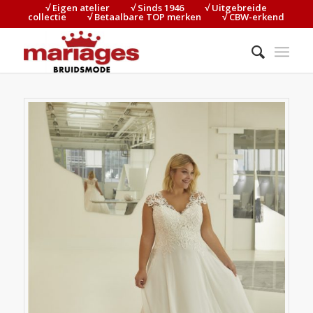
√ Eigen atelier⠀⠀⠀√ Sinds 1946⠀⠀⠀√ Uitgebreide
collectie⠀⠀⠀√ Betaalbare TOP merken⠀⠀⠀√ CBW-erkend