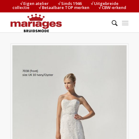
√ Eigen atelier⠀⠀⠀√ Sinds 1946⠀⠀⠀√ Uitgebreide
collectie⠀⠀⠀√ Betaalbare TOP merken⠀⠀⠀√ CBW-erkend