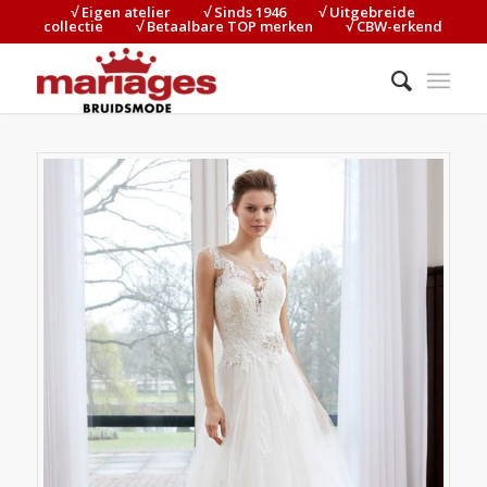
√ Eigen atelier⠀⠀⠀√ Sinds 1946⠀⠀⠀√ Uitgebreide
collectie⠀⠀⠀√ Betaalbare TOP merken⠀⠀⠀√ CBW-erkend