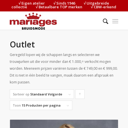
√ Eigen atelier⠀⠀⠀√ Sinds 1946⠀⠀⠀√ Uitgebreide
collectie⠀⠀⠀√ Betaalbare TOP merken⠀⠀⠀√ CBW-erkend
Outlet
Geregeld lopen wij de schappen langs en selecteren we
trouwjurken uit die voor minder dan € 1.000,= verkocht mogen
worden. Meeneem prijzen variëren tussen de € 749,00 en € 999,00.
Dit is niet in één beeld te vangen, maak daarom een afspraak en
kom passen.
Sorteer op
Standaard Volgorde
Producten
oplopend
Toon
15 Producten per pagina
sorteren