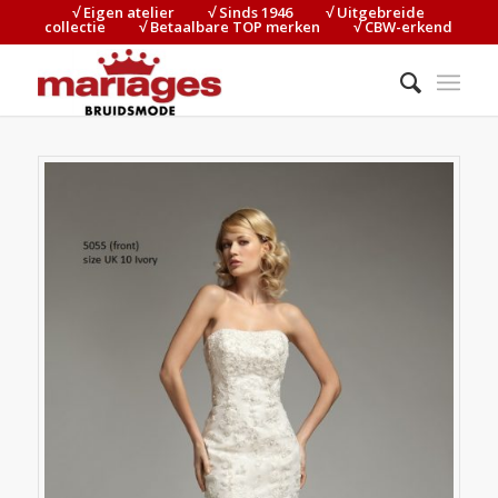
√ Eigen atelier⠀⠀⠀√ Sinds 1946⠀⠀⠀√ Uitgebreide
collectie⠀⠀⠀√ Betaalbare TOP merken⠀⠀⠀√ CBW-erkend