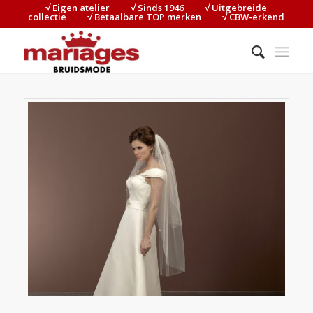
√ Eigen atelier⠀⠀⠀√ Sinds 1946⠀⠀⠀√ Uitgebreide
collectie⠀⠀⠀√ Betaalbare TOP merken⠀⠀⠀√ CBW-erkend