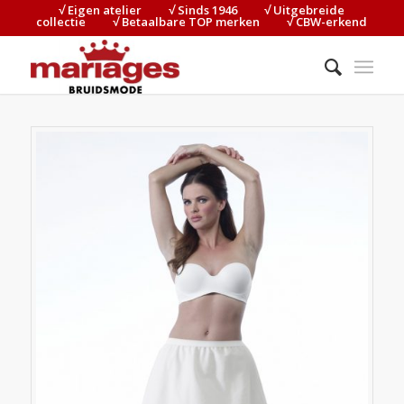
√ Eigen atelier⠀⠀⠀√ Sinds 1946⠀⠀⠀√ Uitgebreide
collectie⠀⠀⠀√ Betaalbare TOP merken⠀⠀⠀√ CBW-erkend