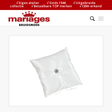
√ Eigen atelier⠀⠀⠀√ Sinds 1946⠀⠀⠀√ Uitgebreide
collectie⠀⠀⠀√ Betaalbare TOP merken⠀⠀⠀√ CBW-erkend