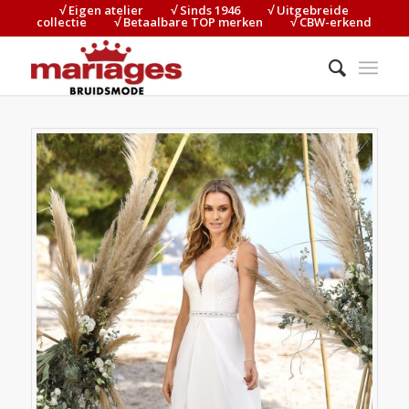
√ Eigen atelier⠀⠀⠀√ Sinds 1946⠀⠀⠀√ Uitgebreide
collectie⠀⠀⠀√ Betaalbare TOP merken⠀⠀⠀√ CBW-erkend