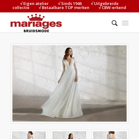
√ Eigen atelier⠀⠀⠀√ Sinds 1946⠀⠀⠀√ Uitgebreide
collectie⠀⠀⠀√ Betaalbare TOP merken⠀⠀⠀√ CBW-erkend