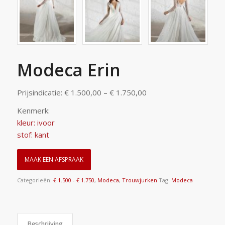
Modeca Erin
Prijsindicatie: € 1.500,00 – € 1.750,00
Kenmerk:
kleur: ivoor
stof: kant
MAAK EEN AFSPRAAK
Categorieën:
€ 1.500 - € 1.750
,
Modeca
,
Trouwjurken
Tag:
Modeca
Beschrijving