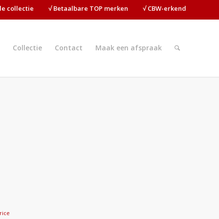
ide collectie⠀⠀⠀√ Betaalbare TOP merken⠀⠀⠀√ CBW-erkend
Collectie
Contact
Maak een afspraak
arice