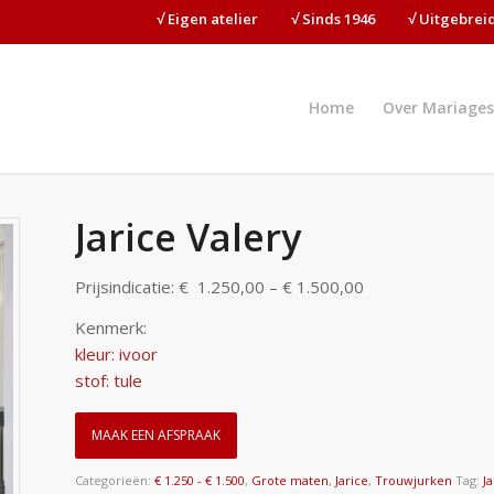
√ Eigen atelier⠀⠀⠀√ Sinds 1946⠀⠀⠀√ Uitgebre
Home
Over Mariages
Jarice Valery
Prijsindicatie: € 1.250,00 – € 1.500,00
Kenmerk:
kleur: ivoor
stof: tule
MAAK EEN AFSPRAAK
Categorieën:
€ 1.250 - € 1.500
,
Grote maten
,
Jarice
,
Trouwjurken
Tag:
J