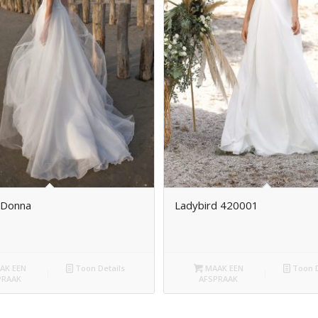
 Donna
Ladybird 420001
AK EEN
Toon Details
MAAK EEN
Toon D
PRAAK
AFSPRAAK