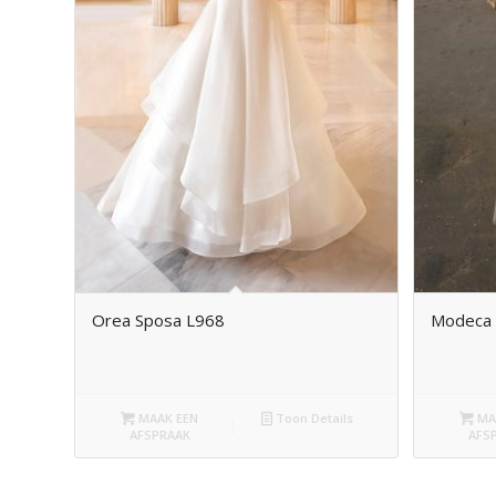
Orea Sposa L968
Modeca
MAAK EEN
Toon Details
MA
AFSPRAAK
AFS