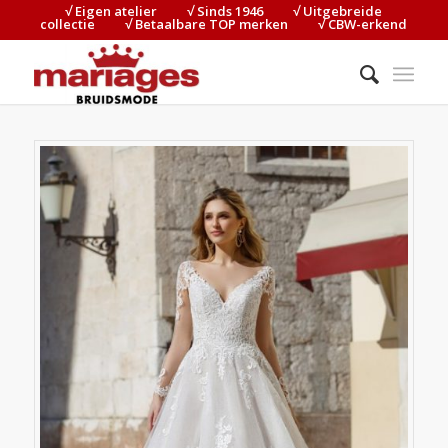
√ Eigen atelier⠀⠀⠀√ Sinds 1946⠀⠀⠀√ Uitgebreide
collectie⠀⠀⠀√ Betaalbare TOP merken⠀⠀⠀√ CBW-erkend