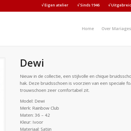
√ Eigen atelier⠀⠀⠀√ Sinds 1946⠀⠀⠀√ Uitgebre
Home
Over Mariages
Dewi
Nieuw in de collectie, een stijlvolle en chique bruids
hak. Deze bruidsschoen is voorzien van een speciale fo
trouwschoen zeer comfortabel zit.
Model: Dewi
Merk: Rainbow Club
Maten: 36 – 42
Kleur: Ivoor
Materiaal: Satijn