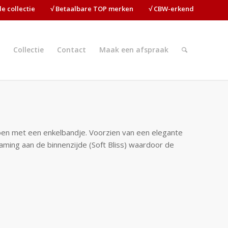
ide collectie⠀⠀⠀√ Betaalbare TOP merken⠀⠀⠀√ CBW-erkend
Collectie
Contact
Maak een afspraak
schoen met een enkelbandje. Voorzien van een elegante
aming aan de binnenzijde (Soft Bliss) waardoor de