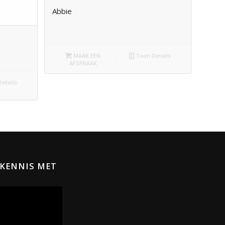
Abbie
MAAK EEN
Toon Details
AFSPRAAK
etails
KENNIS MET