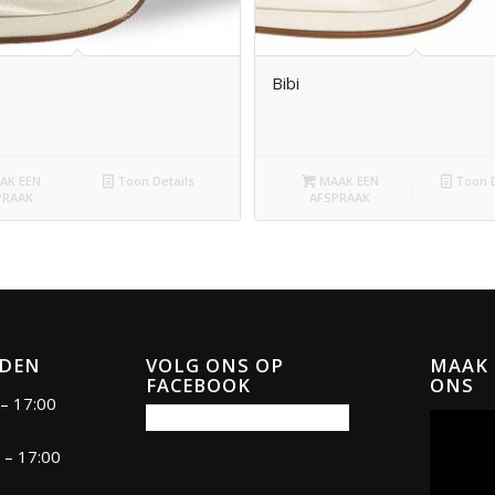
Bibi
AK EEN
Toon Details
MAAK EEN
Toon D
PRAAK
AFSPRAAK
JDEN
VOLG ONS OP
MAAK 
FACEBOOK
ONS
– 17:00
 – 17:00