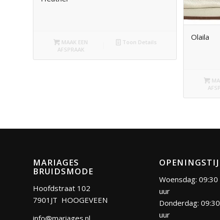
Olaila
MAAK EEN
Toon Details
AFSPRAAK
MA
AFS
MARIAGES
OPENINGSTI
BRUIDSMODE
Woensdag: 09:30 
Hoofdstraat 102
uur
7901JT HOOGEVEEN
Donderdag: 09:30
uur
info@mariages.nl