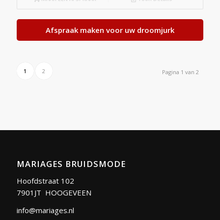
Afspraak maken voor uw droomjurk
1
2
Pagina 1 van 2
MARIAGES BRUIDSMODE
Hoofdstraat 102
7901JT HOOGEVEEN
info@mariages.nl