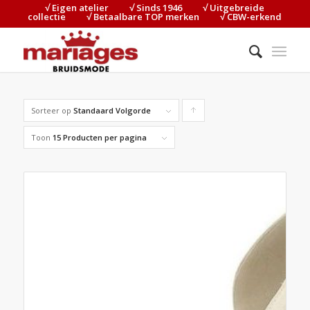
√ Eigen atelier⠀⠀⠀√ Sinds 1946⠀⠀⠀√ Uitgebreide
collectie⠀⠀⠀√ Betaalbare TOP merken⠀⠀⠀√ CBW-erkend
Sorteer op
Standaard Volgorde
Producten
oplopend
Toon
15 Producten per pagina
sorteren