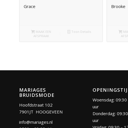
Grace
Brooke
MAAK EEN
Toon Details
MA
AFSPRAAK
AFS
MARIAGES
OPENINGSTI
BRUIDSMODE
Woensdag: 09:30 
Hoofdstraat 102
uur
7901JT HOOGEVEEN
Donderdag: 09:30
uur
info@mariages.nl
Vrijdag: 09:30 – 1