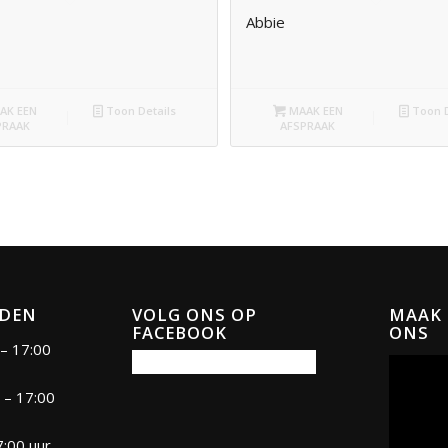
Abbie
AK EEN
Toon Details
MAAK EEN
Toon D
PRAAK
AFSPRAAK
JDEN
VOLG ONS OP
MAAK 
FACEBOOK
ONS
– 17:00
 – 17:00
7:00 uur