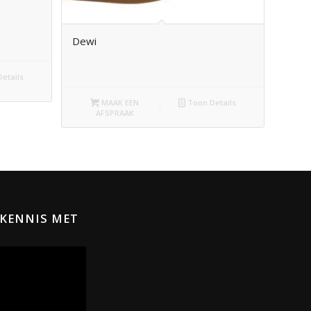
Dewi
etails
MAAK EEN
Toon Details
AFSPRAAK
KENNIS MET