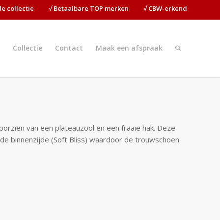
ide collectie⠀⠀⠀√ Betaalbare TOP merken⠀⠀⠀√ CBW-erkend
Collectie
Contact
Maak een afspraak
oorzien van een plateauzool en een fraaie hak. Deze
 de binnenzijde (Soft Bliss) waardoor de trouwschoen