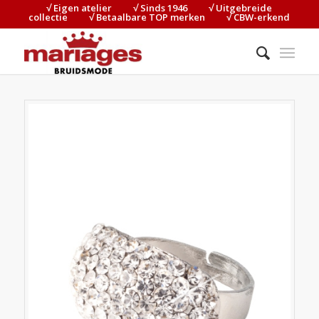
√ Eigen atelier⠀⠀⠀√ Sinds 1946⠀⠀⠀√ Uitgebreide
collectie⠀⠀⠀√ Betaalbare TOP merken⠀⠀⠀√ CBW-erkend