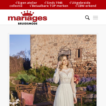
√ Eigen atelier⠀⠀⠀√ Sinds 1946⠀⠀⠀√ Uitgebreide
collectie⠀⠀⠀√ Betaalbare TOP merken⠀⠀⠀√ CBW-erkend