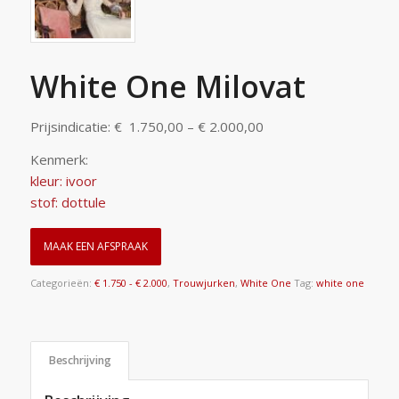
White One Milovat
Prijsindicatie: € 1.750,00 – € 2.000,00
Kenmerk:
kleur: ivoor
stof: dottule
MAAK EEN AFSPRAAK
Categorieën:
€ 1.750 - € 2.000
,
Trouwjurken
,
White One
Tag:
white one
Beschrijving