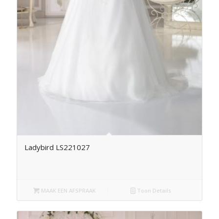
Ladybird LS221027
MAAK EEN AFSPRAAK
Toon Details