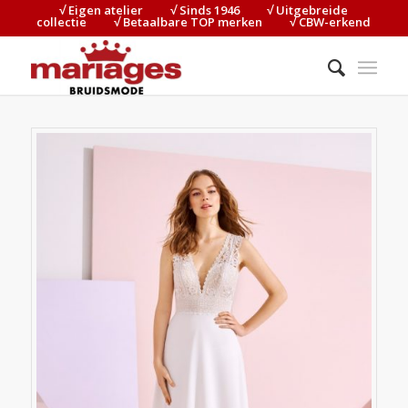
√ Eigen atelier⠀⠀⠀√ Sinds 1946⠀⠀⠀√ Uitgebreide
collectie⠀⠀⠀√ Betaalbare TOP merken⠀⠀⠀√ CBW-erkend