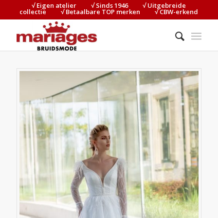
√ Eigen atelier⠀⠀⠀√ Sinds 1946⠀⠀⠀√ Uitgebreide
collectie⠀⠀⠀√ Betaalbare TOP merken⠀⠀⠀√ CBW-erkend