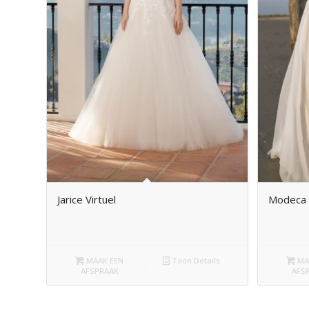
Jarice Virtuel
Modeca
MAAK EEN
Toon Details
MA
AFSPRAAK
AFS