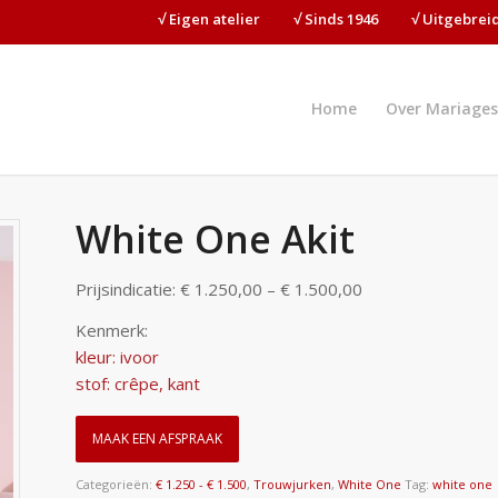
√ Eigen atelier⠀⠀⠀√ Sinds 1946⠀⠀⠀√ Uitgebre
Home
Over Mariages
White One Akit
Prijsindicatie: € 1.250,00 – € 1.500,00
Kenmerk:
kleur: ivoor
stof: crêpe, kant
MAAK EEN AFSPRAAK
Categorieën:
€ 1.250 - € 1.500
,
Trouwjurken
,
White One
Tag:
white one