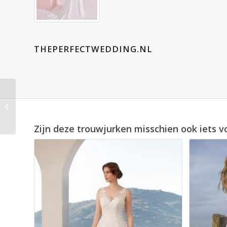
THEPERFECTWEDDING.NL
Blue by Enzoani
Hudson
Zijn deze trouwjurken misschien ook iets v