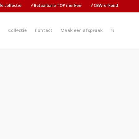
ide collectie⠀⠀⠀√ Betaalbare TOP merken⠀⠀⠀√ CBW-erkend
Collectie
Contact
Maak een afspraak