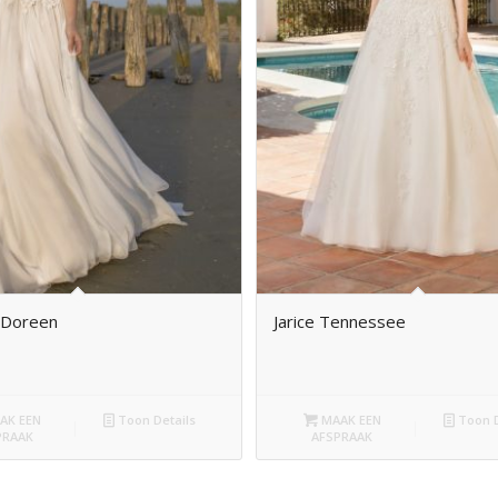
 Doreen
Jarice Tennessee
AK EEN
Toon Details
MAAK EEN
Toon D
PRAAK
AFSPRAAK