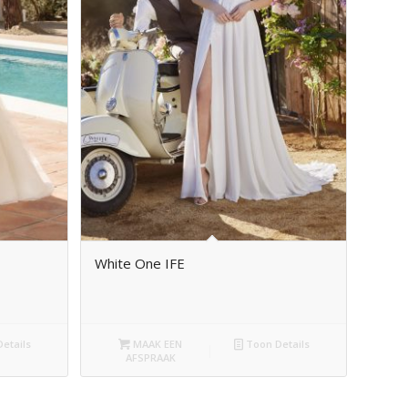
White One IFE
etails
MAAK EEN
Toon Details
AFSPRAAK