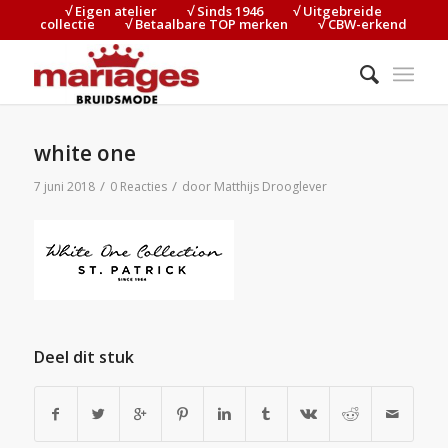
√ Eigen atelier⠀⠀⠀√ Sinds 1946⠀⠀⠀√ Uitgebreide
collectie⠀⠀⠀√ Betaalbare TOP merken⠀⠀⠀√ CBW-erkend
white one
/
/
7 juni 2018
0 Reacties
door
Matthijs Drooglever
Deel dit stuk