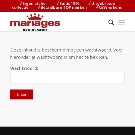
√ Eigen atelier⠀⠀⠀√ Sinds 1946⠀⠀⠀√ Uitgebreide
collectie⠀⠀⠀√ Betaalbare TOP merken⠀⠀⠀√ CBW-erkend
Deze inhoud is beschermd met een wachtwoord. Voer
hieronder je wachtwoord in om het te bekijken.
Wachtwoord: