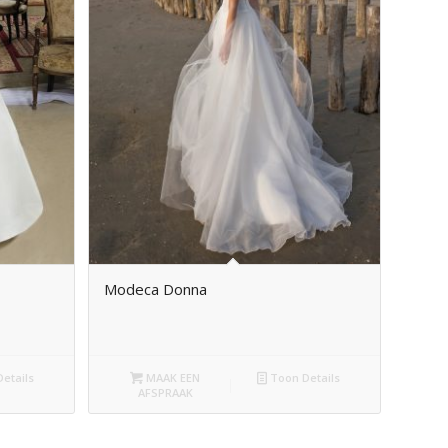
Modeca Donna
etails
MAAK EEN
Toon Details
AFSPRAAK