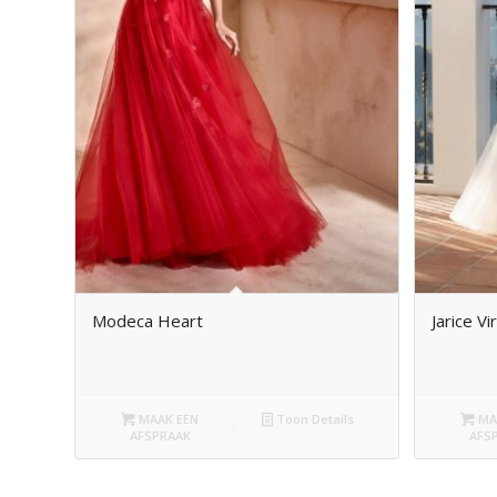
Modeca Heart
Jarice Vi
MAAK EEN
Toon Details
MA
AFSPRAAK
AFS