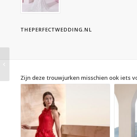
THEPERFECTWEDDING.NL
White One Liubit
Zijn deze trouwjurken misschien ook iets v