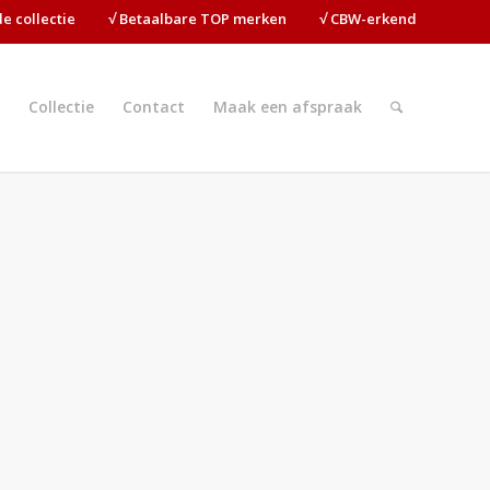
ide collectie⠀⠀⠀√ Betaalbare TOP merken⠀⠀⠀√ CBW-erkend
Collectie
Contact
Maak een afspraak