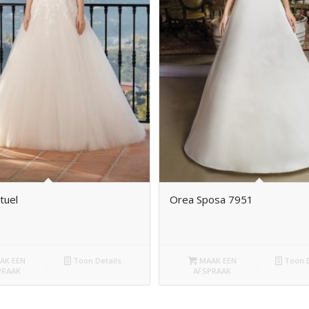
rtuel
Orea Sposa 7951
AK EEN
Toon Details
MAAK EEN
Toon D
PRAAK
AFSPRAAK