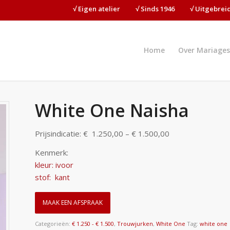
√ Eigen atelier⠀⠀⠀√ Sinds 1946⠀⠀⠀√ Uitgebre
Home
Over Mariages
White One Naisha
Prijsindicatie: € 1.250,00 – € 1.500,00
Kenmerk:
kleur: ivoor
stof: kant
MAAK EEN AFSPRAAK
Categorieën:
€ 1.250 - € 1.500
,
Trouwjurken
,
White One
Tag:
white one