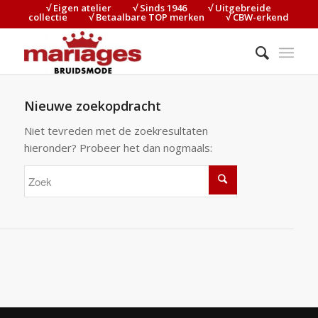
√ Eigen atelier⠀⠀⠀√ Sinds 1946⠀⠀⠀√ Uitgebreide
collectie⠀⠀⠀√ Betaalbare TOP merken⠀⠀⠀√ CBW-erkend
Nieuwe zoekopdracht
Niet tevreden met de zoekresultaten
hieronder? Probeer het dan nogmaals: