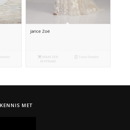
Jarice Zoë
etails
MAAK EEN
Toon Details
AFSPRAAK
KENNIS MET