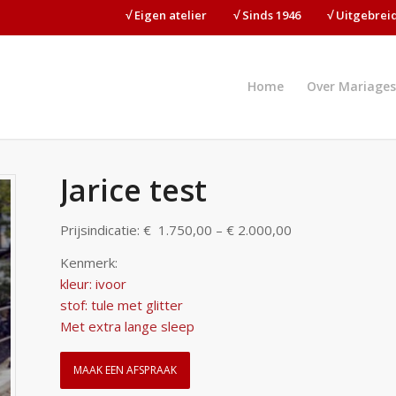
√ Eigen atelier⠀⠀⠀√ Sinds 1946⠀⠀⠀√ Uitgebre
Home
Over Mariages
Jarice test
Prijsindicatie: € 1.750,00 – € 2.000,00
Kenmerk:
kleur: ivoor
stof: tule met glitter
Met extra lange sleep
MAAK EEN AFSPRAAK