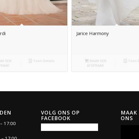
rdi
Jarice Harmony
AK EEN
Toon Details
MAAK EEN
Toon D
PRAAK
AFSPRAAK
JDEN
VOLG ONS OP
MAAK 
FACEBOOK
ONS
– 17:00
 – 17:00