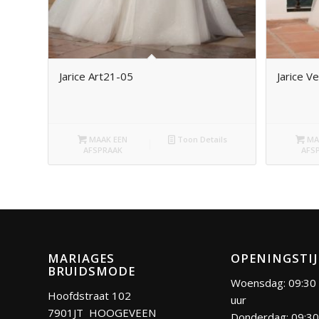
Jarice Art21-05
Jarice Ve
MAAK EEN
Toon Details
MA
AFSPRAAK
AFS
MARIAGES
OPENINGSTI
BRUIDSMODE
Woensdag: 09:30 
Hoofdstraat 102
uur
7901JT HOOGEVEEN
Donderdag: 09:30