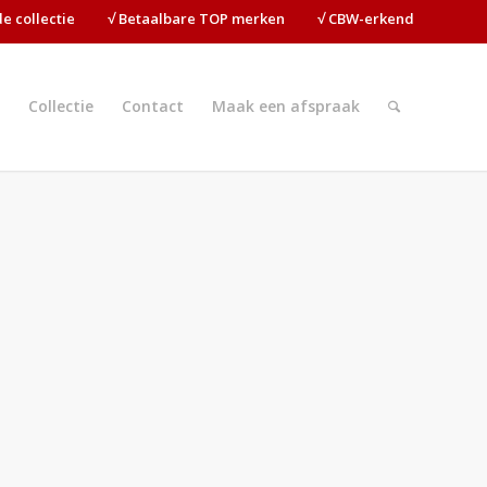
ide collectie⠀⠀⠀√ Betaalbare TOP merken⠀⠀⠀√ CBW-erkend
Collectie
Contact
Maak een afspraak