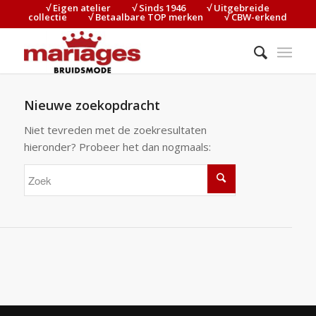
√ Eigen atelier⠀⠀⠀√ Sinds 1946⠀⠀⠀√ Uitgebreide
collectie⠀⠀⠀√ Betaalbare TOP merken⠀⠀⠀√ CBW-erkend
Nieuwe zoekopdracht
Niet tevreden met de zoekresultaten
hieronder? Probeer het dan nogmaals: