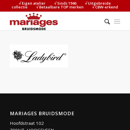
√ Eigen atelier⠀⠀⠀√ Sinds 1946⠀⠀⠀√ Uitgebreide
collectie⠀⠀⠀√ Betaalbare TOP merken⠀⠀⠀√ CBW-erkend
MARIAGES BRUIDSMODE
Hoofdstraat 102