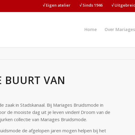
√ Eigen atelier⠀⠀⠀√ Sinds 1946⠀⠀⠀√ Uitgebre
Home
Over Mariages
E BUURT VAN
e zaak in Stadskanaal. Bij Mariages Bruidsmode in
r de mooiste dag uit je leven vinden! Droom van de
jurken collectie van Mariages Bruidsmode.
ruidsmode de afgelopen jaren mogen helpen bij het