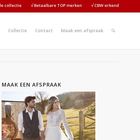
ide collectie⠀⠀⠀√ Betaalbare TOP merken⠀⠀⠀√ CBW-erkend
Collectie
Contact
Maak een afspraak
MAAK EEN AFSPRAAK