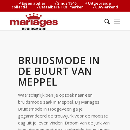
√ Eigen atelier⠀⠀⠀√ Sinds 1946⠀⠀⠀√ Uitgebreide
collectie⠀⠀⠀√ Betaalbare TOP merken⠀⠀⠀√ CBW-erkend
BRUIDSMODE IN
DE BUURT VAN
MEPPEL
Waarschijnlijk ben je opzoek naar een
bruidsmode zaak in Meppel. Bij Mariages
Bruidsmode in Hoogeveen ga je
gegarandeerd de trouwjurk voor de mooiste
dag uit je leven vinden! Droom van de jurk van
jouw dromen met de uitgebreide trouwjurken