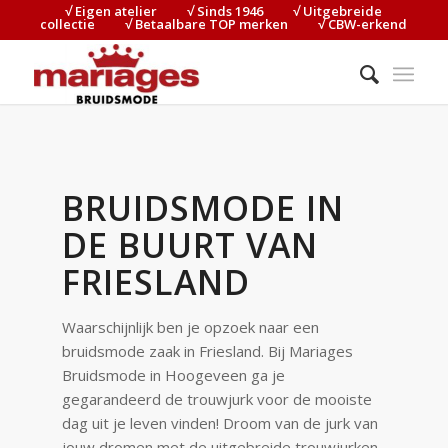
√ Eigen atelier⠀⠀⠀√ Sinds 1946⠀⠀⠀√ Uitgebreide
collectie⠀⠀⠀√ Betaalbare TOP merken⠀⠀⠀√ CBW-erkend
BRUIDSMODE IN
DE BUURT VAN
FRIESLAND
Waarschijnlijk ben je opzoek naar een
bruidsmode zaak in Friesland. Bij Mariages
Bruidsmode in Hoogeveen ga je
gegarandeerd de trouwjurk voor de mooiste
dag uit je leven vinden! Droom van de jurk van
jouw dromen met de uitgebreide trouwjurken