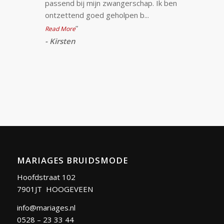
passend bij mijn zwangerschap. Ik ben
ontzettend goed geholpen b
...
”
Read More
-
Kirsten
MARIAGES BRUIDSMODE
Hoofdstraat 102
7901JT HOOGEVEEN
info@mariages.nl
0528 – 23 33 44